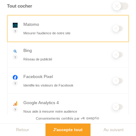
Tout cocher
Matomo
?
Mesurer l'audience de notre site
Outil analytique (alternative à Google Analytics) collectant des do
Bing
?
Réseau de publicité
Moteur de recherche / Navigateur
Facebook Pixel
?
Identifie les visiteurs de Facebook
Permet de suivre les actions du visiteur sur le site web, et de voir
Google Analytics 4
?
Nous aide à mesurer notre audience
Consentements certifiés par
Essentiel pour la gestion du site web, il permet de mesurer des ind
Hotjar
Retour
J'accepte tout
Au suivant
?