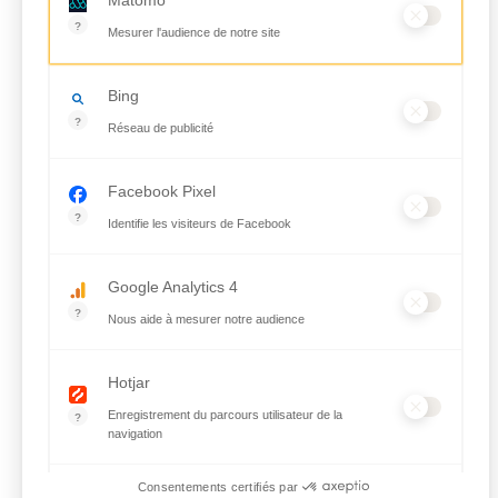
Matomo
?
Mesurer l'audience de notre site
Outil analytique (alternative à Google Analytics) collectant des
Bing
?
Réseau de publicité
Moteur de recherche / Navigateur
Facebook Pixel
?
Identifie les visiteurs de Facebook
Permet de suivre les actions du visiteur sur le site web, et de 
Google Analytics 4
?
Nous aide à mesurer notre audience
Essentiel pour la gestion du site web, il permet de mesurer des 
Hotjar
Enregistrement du parcours utilisateur de la
?
navigation
Hotjar est un outil qui permet d'analyser le comportement des vi
Consentements certifiés par
Selligent