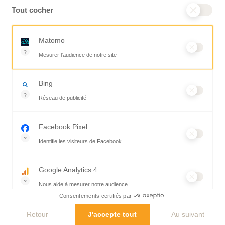
Tout cocher
Matomo
?
Mesurer l'audience de notre site
Outil analytique (alternative à Google Analytics) collectant des do
Bing
?
Réseau de publicité
Moteur de recherche / Navigateur
Facebook Pixel
?
Identifie les visiteurs de Facebook
Permet de suivre les actions du visiteur sur le site web, et de voir
Google Analytics 4
?
Nous aide à mesurer notre audience
Consentements certifiés par
Essentiel pour la gestion du site web, il permet de mesurer des ind
Hotjar
Retour
J'accepte tout
Au suivant
?