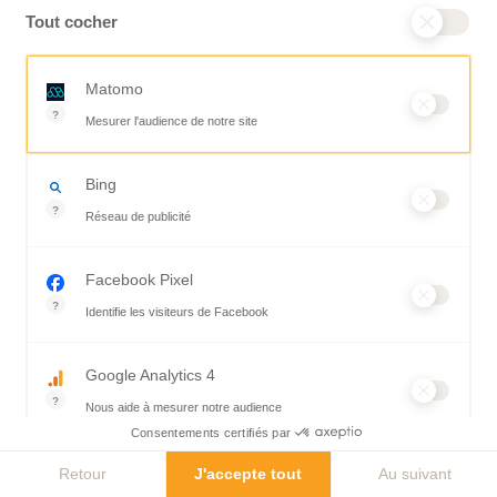
Tout cocher
Matomo
?
Mesurer l'audience de notre site
Outil analytique (alternative à Google Analytics) collectant des do
Bing
?
Réseau de publicité
Moteur de recherche / Navigateur
Facebook Pixel
?
Identifie les visiteurs de Facebook
Permet de suivre les actions du visiteur sur le site web, et de voir
Google Analytics 4
?
Nous aide à mesurer notre audience
Consentements certifiés par
Essentiel pour la gestion du site web, il permet de mesurer des ind
Hotjar
Retour
J'accepte tout
Au suivant
?